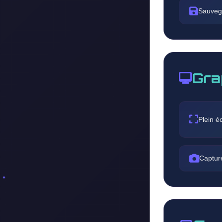
Sauveg
Gra
Plein é
Captur