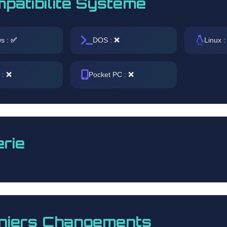
patibilité Système
s :
✅
DOS :
❌
Linux 
 :
❌
Pocket PC :
❌
erie
niers Changements