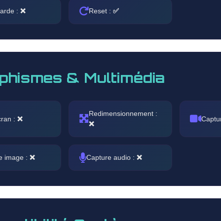
arde :
❌
Reset :
✅
phismes & Multimédia
Redimensionnement :
cran :
❌
Captu
❌
e image :
❌
Capture audio :
❌