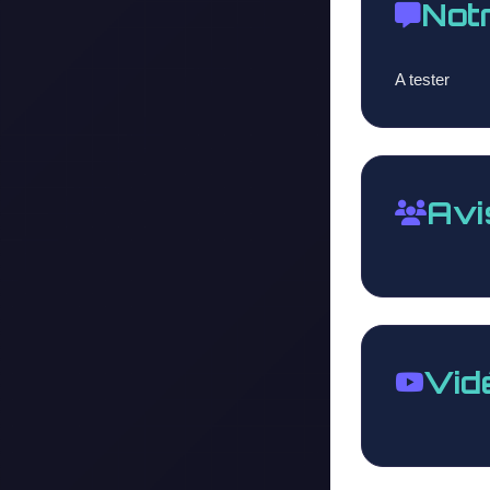
Not
A tester
Avi
Vid