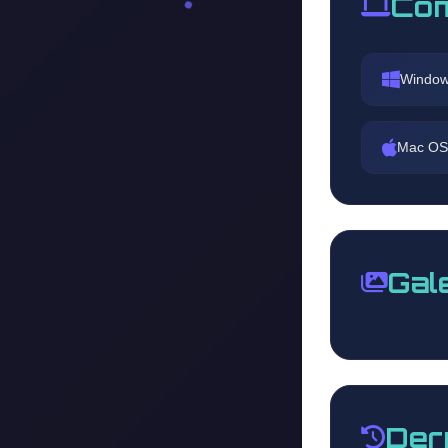
Com
Window
Mac OS
Gal
Der