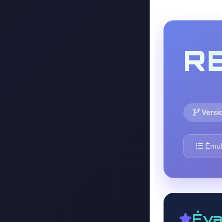
R
Versio
Émula
Éva