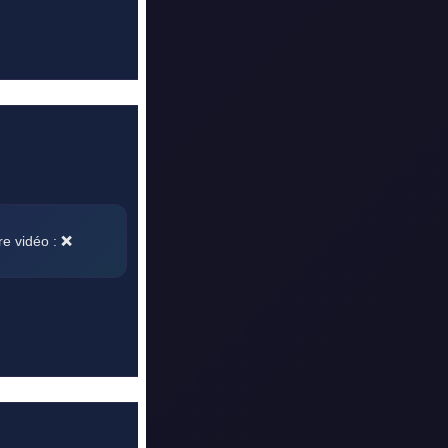
re vidéo :
❌