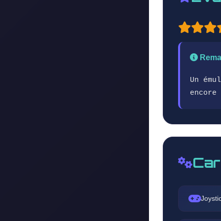
Rema
Un émul
encore 
Car
Joysti