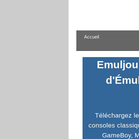
Accueil
>
Annuaire Émul
Emuljour
d'Émul
Téléchargez le
consoles classiq
GameBoy, Me