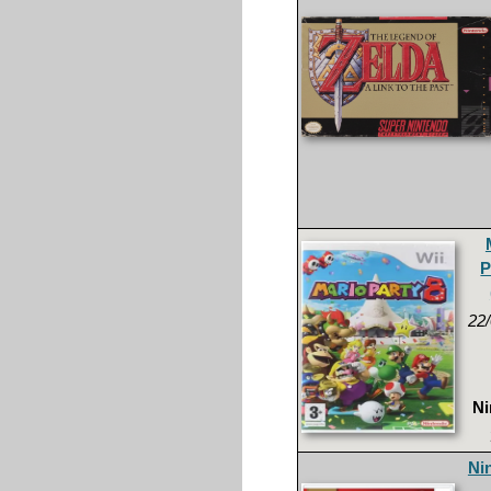
P
22
Ni
Ni