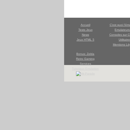
Accueil
C'est quoi l'ém
Tests Jeux
Emulateur
News
Consoles sur C
Jeux HTML 5
Utilitaire
Mentions Lé
Bonus: Zelda
Retro Gaming
Services
Tutoriaux Emulation