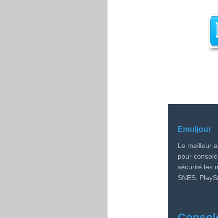
Emuljour
Le meilleur a
pour console
sécurité les
SNES, PlaySt
Consol