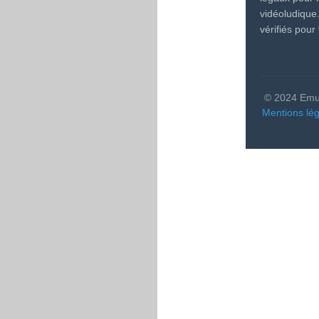
vidéoludique
vérifiés pour 
© 2024 Emulj
Mentions lé