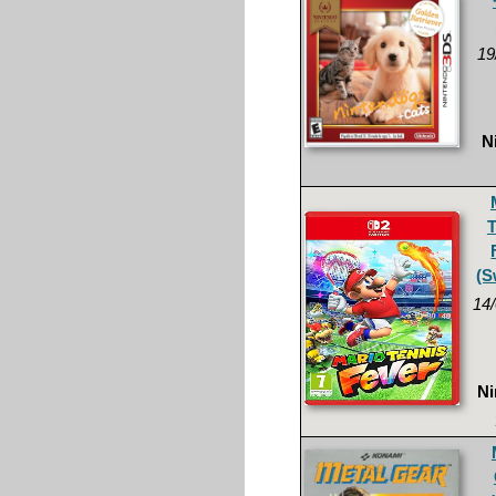
19
N
T
(S
14
Ni