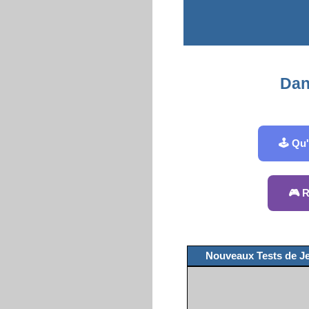
Dans
🕹️ Qu
🎮 R
Nouveaux Tests de J