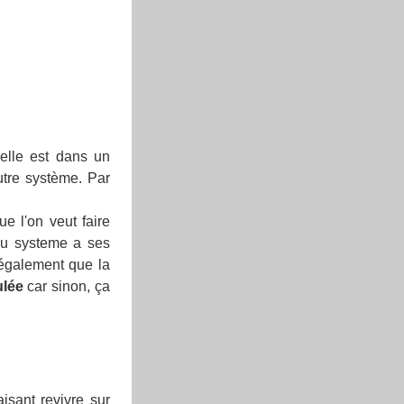
elle est dans un
autre système. Par
e l'on veut faire
 ou systeme a ses
t également que la
lée
car sinon, ça
isant revivre sur