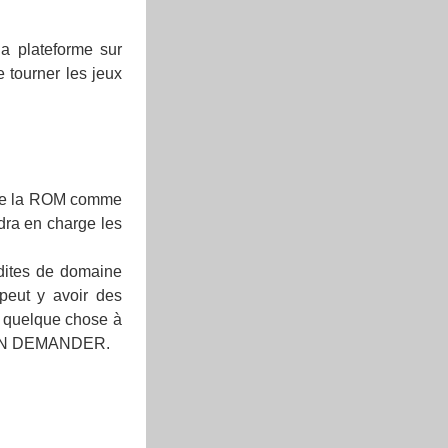
la plateforme sur
e tourner les jeux
vre la ROM comme
dra en charge les
 dites de domaine
l peut y avoir des
er quelque chose à
'EN DEMANDER.