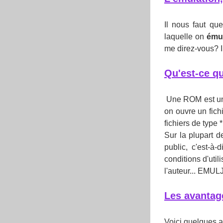
Il nous faut qu
laquelle on
ému
me direz-vous? I
Qu'est-ce 
Une ROM est une
on ouvre un fich
fichiers de type *
Sur la plupart 
public, c'est-à-
conditions d'util
l'auteur... E
Les avantage
Voici quelques a