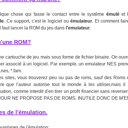
elque chose qui fasse le contact entre le système
émulé
et 
le
. Ce support, c'est le logiciel ou
émulateur
. Et comment fair
l faut lancer la ROM du jeu dans
l'emulateur
.
qu'une ROM?
 cartouche de jeu mais sous forme de fichier binaire. On ou
ier associé à un logiciel. Par exemple, un emulateur NES pren
.nes, *.fam.
des sites, vous trouverez peu ou pas de roms, sauf des Roms
dire que l'auteur autorise tout le monde à les utiliser,mais i
isation, comme interdit d'en tirer un profit financier sans revers
MULJOUR NE PROPOSE PAS DE ROMS. INUTILE DONC DE M
s de l'émulation.
vantages de l'émulation: