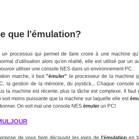
e que l'émulation?
 un processus qui permet de faire croire à une machine qu'
rmal d'utilisation alors qu'en réalité, elle est utilisé par un 
pouvoir utiliser une console NES dans un environnement PC.
ation marche, il faut
"émuler"
le processeur de la machine qu
PC, la gestion de la mémoire, du joystick... Chaque console
Plus la machine est récente, plus la tâche est complexe. Il fau
e
soit moins puissante que la machine sur laquelle elle est
ému
ctionner. On voit mal une console NES
émuler
un PC!
EMULJOUR
ropose de vous faire découvrir les joies de
l'émulation
en fa