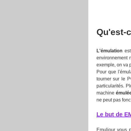
Qu'est-c
L'émulation
est
environnement no
exemple, on va 
Pour que l'émul
tourner sur le 
particularités. 
machine
émulé
ne peut pas fon
Le but de 
Emuljour vous p