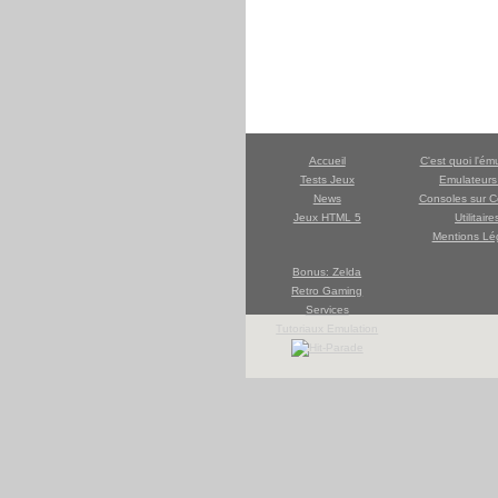
Accueil
C'est quoi l'ém
Tests Jeux
Emulateur
News
Consoles sur C
Jeux HTML 5
Utilitaire
Mentions Lé
Bonus: Zelda
Retro Gaming
Services
Tutoriaux Emulation