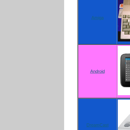
Amiga
Android
DreamCast