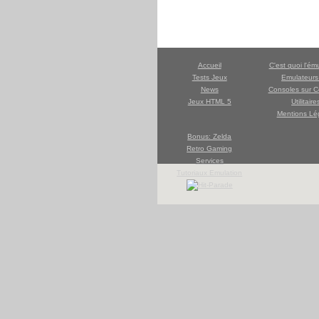
Accueil
C'est quoi l'ém
Tests Jeux
Emulateur
News
Consoles sur C
Jeux HTML 5
Utilitaire
Mentions Lé
Bonus: Zelda
Retro Gaming
Services
Tutoriaux Emulation