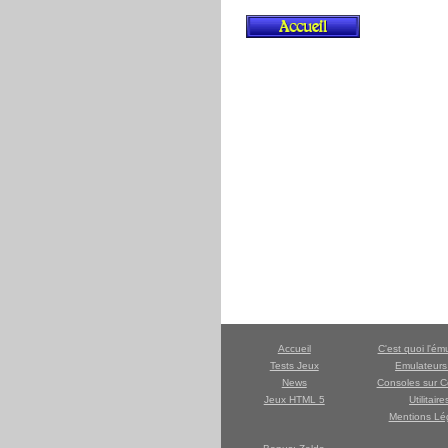
Accueil
C'est quoi l'ém
Tests Jeux
Emulateur
News
Consoles sur C
Jeux HTML 5
Utilitaire
Mentions Lé