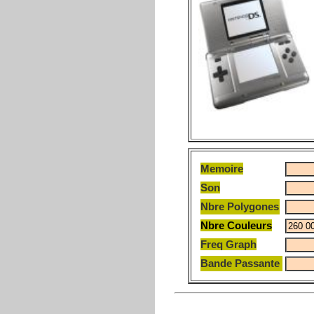
Memoire
Son
Nbre Polygones
Nbre Couleurs
Freq Graph
Bande Passante