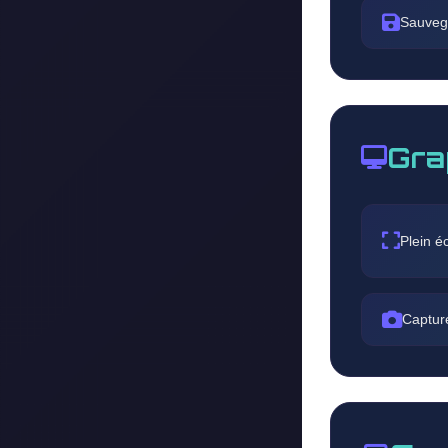
Sauveg
Gra
Plein é
Captur