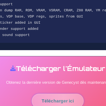
upport
n dump RAM, ROM, VRAM, VSRAM, CRAM, Z80 RAM, YM r
s, VDP base, VDP regs, sprites from GUI
ticker added in GUI
nder support added
 sound support
Télécharger l'Émulateur
Obtenez la dernière version de Genecyst dès maintenant
Télécharger ici