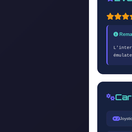
Rema
L'inter
émulate
Car
Joysti