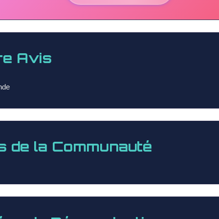
re Avis
nde
s de la Communauté