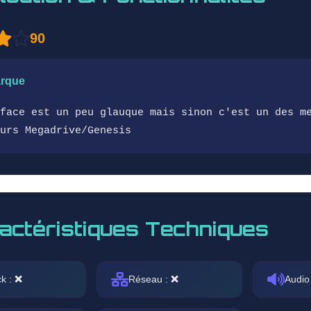
90
rque
face est un peu glauque mais sinon c'est un des m
urs Megadrive/Genesis
actéristiques Techniques
ck :
❌
Réseau :
❌
Audio