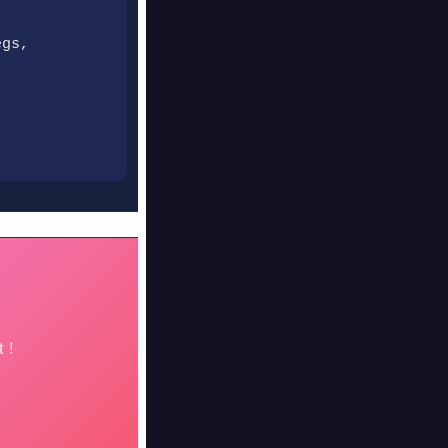
egs,
 !