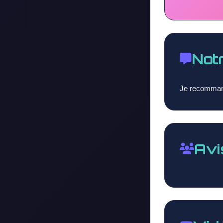
Not
Je recomma
Avi