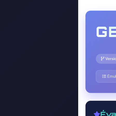
G
Versio
Émula
Éva