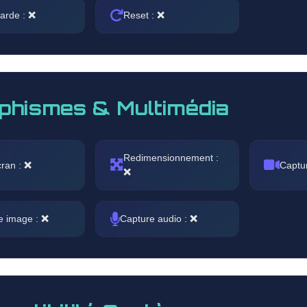
arde :
❌
Reset :
❌
phismes & Multimédia
Redimensionnement :
cran :
❌
Captu
❌
e image :
❌
Capture audio :
❌