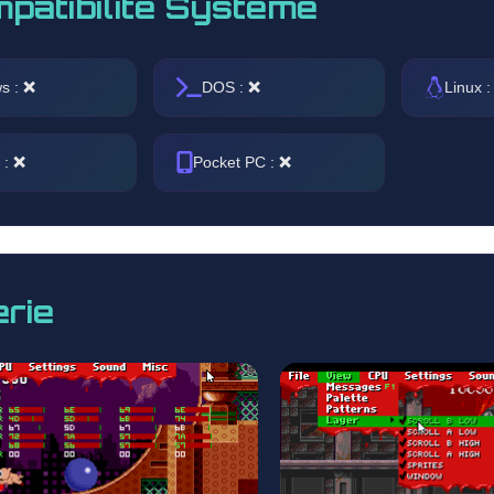
patibilité Système
s :
❌
DOS :
❌
Linux 
 :
❌
Pocket PC :
❌
erie