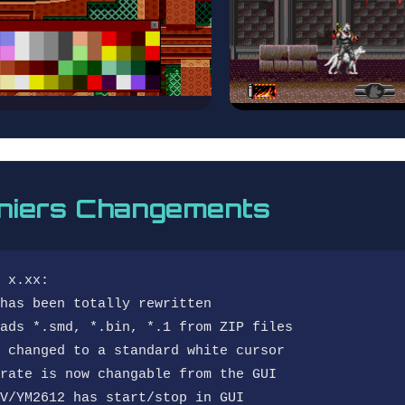
niers Changements
 x.xx:
has been totally rewritten
ads *.smd, *.bin, *.1 from ZIP files
 changed to a standard white cursor
rate is now changable from the GUI
V/YM2612 has start/stop in GUI