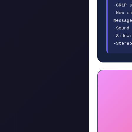
-GRiP s
-Now ca
message
-Sound 
-SideWi
-Stereo