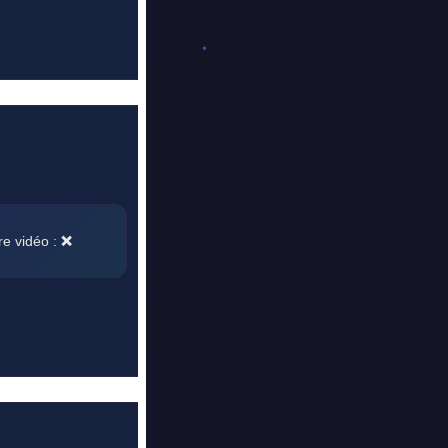
re vidéo :
❌