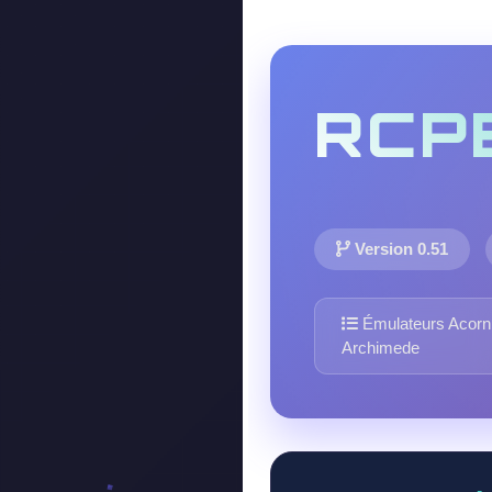
RCP
Version 0.51
Émulateurs Acorn
Archimede