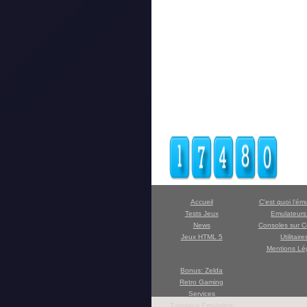
Accueil
C'est quoi l'ém
Tests Jeux
Emulateur
News
Consoles sur C
Jeux HTML 5
Utilitaire
Mentions Lé
Bonus: Zelda
Retro Gaming
Services
Tutoriaux Emulation