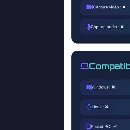
Capture vidéo :
❌
Capture audio :
❌
Compatib
Windows :
❌
Linux :
❌
Pocket PC :
✅