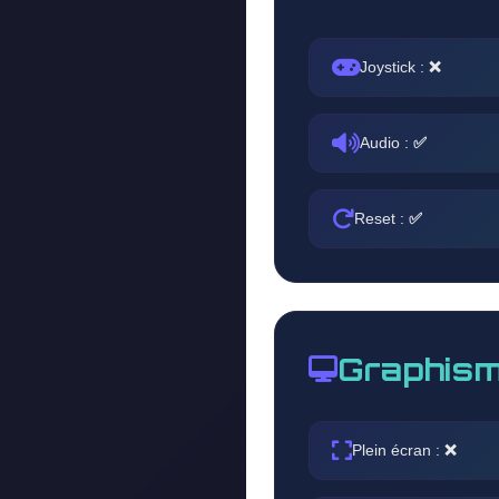
Joystick :
❌
Audio :
✅
Reset :
✅
Graphism
Plein écran :
❌