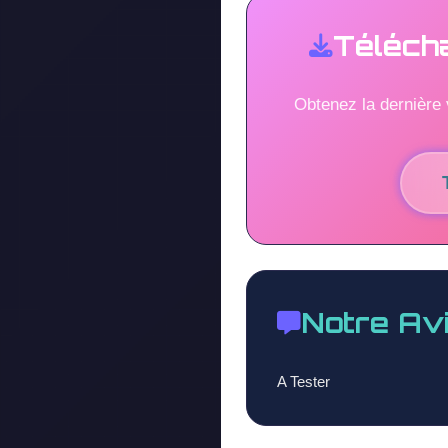
Téléch
Obtenez la dernière
Notre Av
A Tester