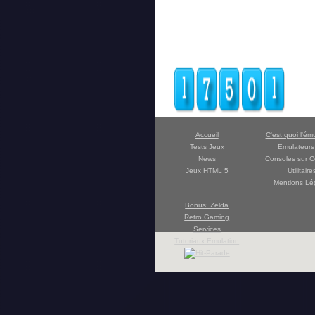
Accueil
C'est quoi l'ém
Tests Jeux
Emulateur
News
Consoles sur C
Jeux HTML 5
Utilitaire
Mentions Lé
Bonus: Zelda
Retro Gaming
Services
Tutoriaux Emulation