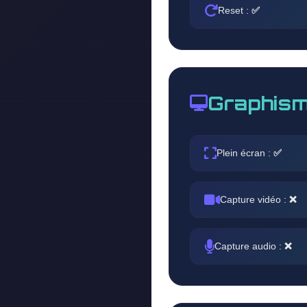
Reset :
✅
Graphism
Plein écran :
✅
Capture vidéo :
❌
Capture audio :
❌