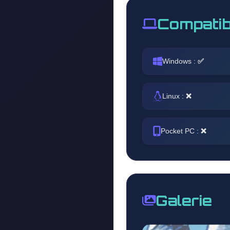
Compatib
Windows :
✅
Linux :
❌
Pocket PC :
❌
Galerie