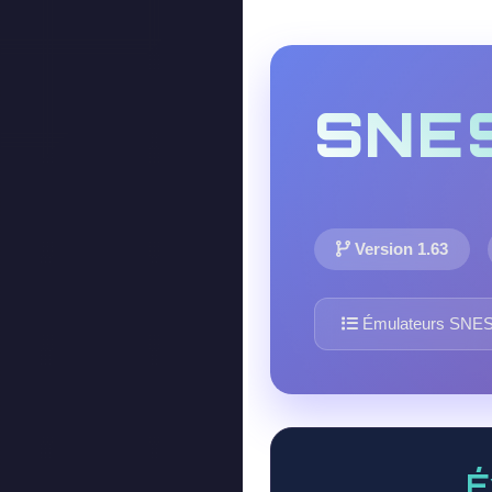
SNE
Version 1.63
Émulateurs SNE
É