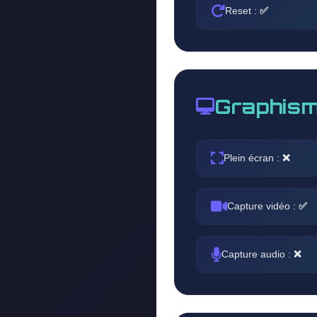
Reset :
✅
Graphism
Plein écran :
❌
Capture vidéo :
✅
Capture audio :
❌