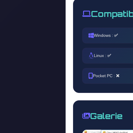
Compatib
Windows :
✅
Linux :
✅
Pocket PC :
❌
Galerie