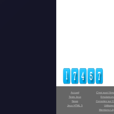
Accueil
C'est quoi l'ém
Tests Jeux
Emulateur
News
Consoles sur C
Jeux HTML 5
Utilitaire
Mentions Lé