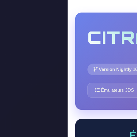
CIT
Version Nightly 1
Émulateurs 3DS
É