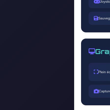
Joysti
Sauveg
Gra
Plein é
Captur