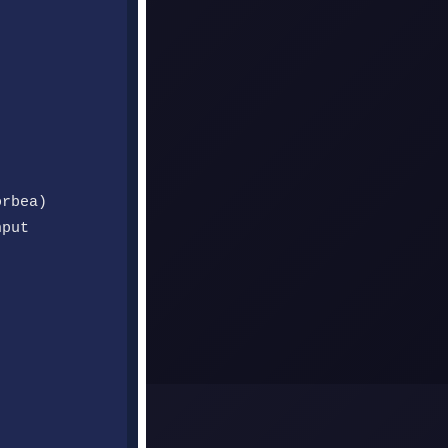
orbea)
nput