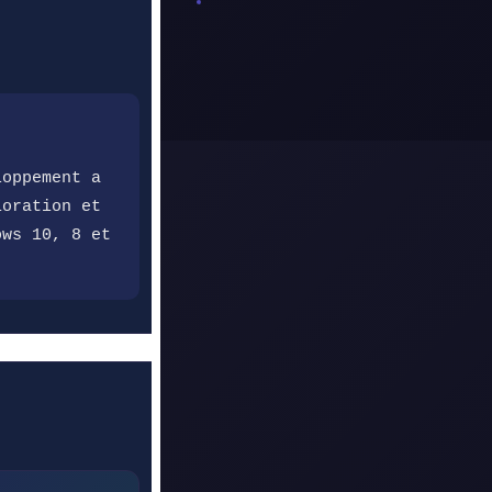
loppement a
ioration et
ows 10, 8 et