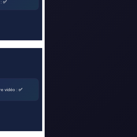
 :
✅
re vidéo :
✅