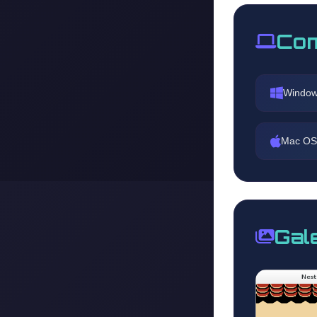
Com
Window
Mac OS
Gal