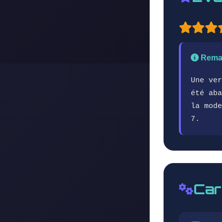
Rema
Une ver
été aba
la mode
7.
Car