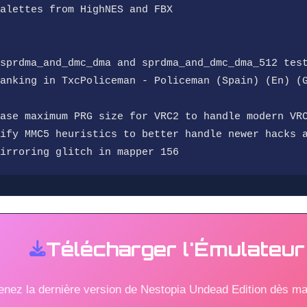
alettes from HighNES and FBX
sprdma_and_dmc_dma and sprdma_and_dmc_dma_512 tes
anking in TxcPoliceman - Policeman (Spain) (En) (
ase maximum PRG size for VRC2 to handle modern VR
ify MMC5 heuristics to better handle newer hacks 
irroring glitch in mapper 156
Télécharger l'Émulateur
enez la dernière version de Nestopia Undead Edition dès ma