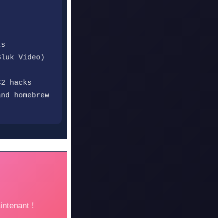
ts
Gluk Video)
C2 hacks
and homebrew
intenant !