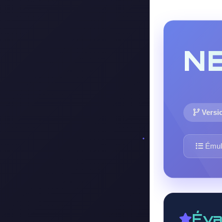
N
Versio
Émul
Éva