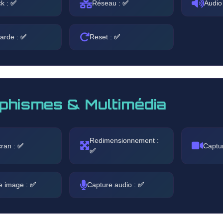
ck :
✅
Réseau :
✅
Audio
arde :
✅
Reset :
✅
phismes & Multimédia
Redimensionnement :
cran :
✅
Captu
✅
e image :
✅
Capture audio :
✅