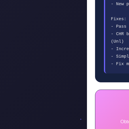
- New p
Fixes:
- Pass 
- CHR b
(Unl)
- Incre
- Simpl
- Fix m
Obt