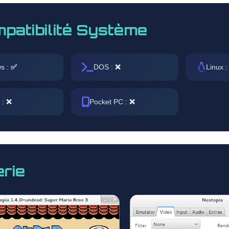
patibilité Système
s :
✅
DOS :
❌
Linux 
 :
❌
Pocket PC :
❌
erie