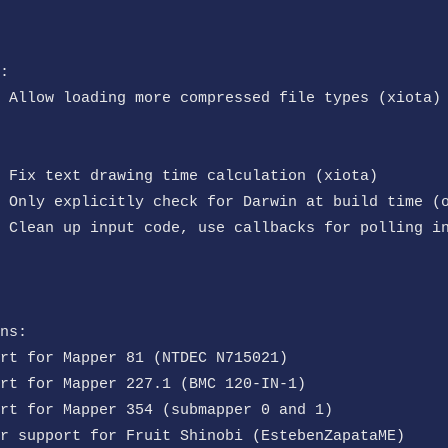
:
 Allow loading more compressed file types (xiota)
 Fix text drawing time calculation (xiota)
 Only explicitly check for Darwin at build time (
 Clean up input code, use callbacks for polling i
ns:
rt for Mapper 81 (NTDEC N715021)
rt for Mapper 227.1 (BMC 120-IN-1)
rt for Mapper 354 (submapper 0 and 1)
r support for Fruit Shinobi (EstebenZapataME)