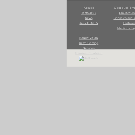
Accueil
C'est quoi l'ém
Tests Jeux
Emulateur
News
Consoles sur C
Jeux HTML 5
Utilitaire
Mentions Lé
Bonus: Zelda
Retro Gaming
Services
Tutoriaux Emulation