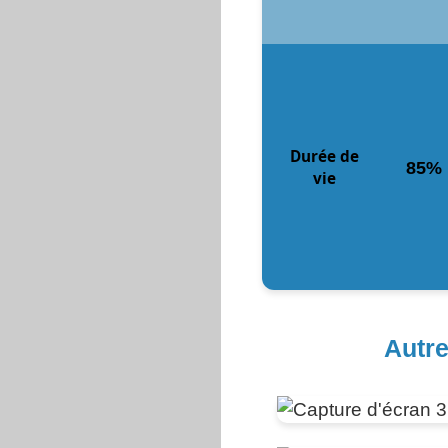
Durée de
85%
vie
Autre