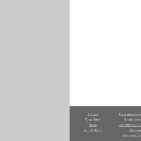
Accueil
C'est quoi l'ém
Tests Jeux
Emulateur
News
Consoles sur C
Jeux HTML 5
Utilitaire
Mentions Lé