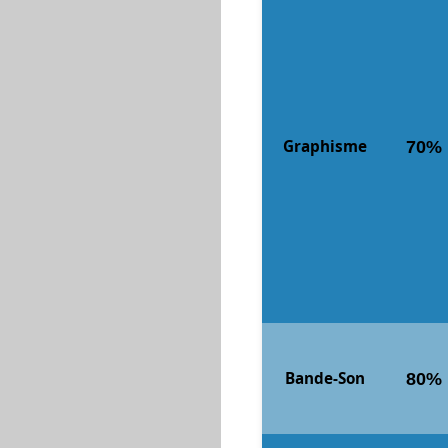
Graphisme
70%
Bande-Son
80%