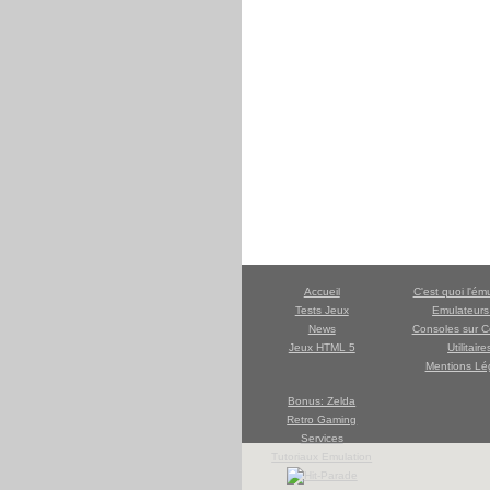
Accueil
C'est quoi l'ém
Tests Jeux
Emulateur
News
Consoles sur C
Jeux HTML 5
Utilitaire
Mentions Lé
Bonus: Zelda
Retro Gaming
Services
Tutoriaux Emulation