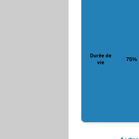
Durée de
75%
vie