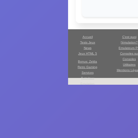
Accueil
C'est quoi
Tests Jeux
l'émulation?
News
Emulateurs 
Jeux HTML 5
Consoles su
Consoles
Bonus: Zelda
Utilitaires
Retro Gaming
Mentions Léga
Services
Tutoriaux
Emulation