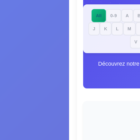
All
0-9
A
J
K
L
M
V
Découvrez notre 