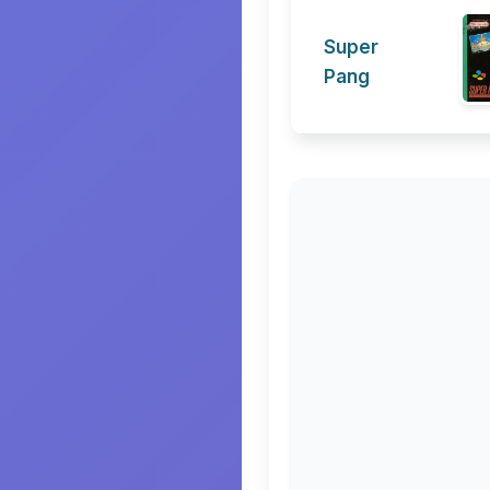
Super
Pang