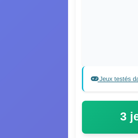
Jeux testés d
3 j